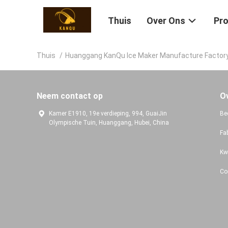
Thuis
Over Ons
Pr
Thuis
/
Huanggang KanQu Ice Maker Manufacture Factor
Neem contact op
O
Kamer E1910, 19e verdieping, 994, GuaiJin
Bed
Olympische Tuin, Huanggang, Hubei, China
Fa
Kw
Co