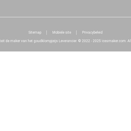
Sitemap
│
Mobiele site
│
Privacybeleid
eit de maker van het goudklompjeijs Leverancier. © 2022 - 2025 icesmaker.com. Al