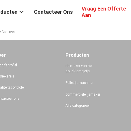
Vraag Een Offerte
oducten
Contacteer Ons
Aan
y Nieuws
ver
Producten
rijfsprofiel
de maker van het
goudklompjeijs
brieksreis
Pellet-ijsmachine
aliteitscontrole
commerciële ijsmaker
ntacteer ons
Alle categorieën